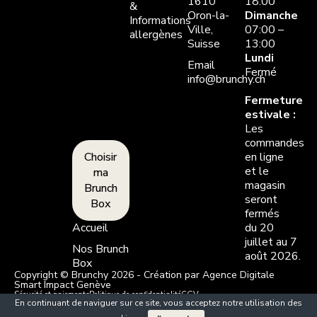
1610
18:00
&
Oron-la-
Dimanche
Informations
Ville,
07:00 –
allergènes
Suisse
13:00
Lundi
Email
Fermé
info@brunchy.ch
Fermeture
estivale :
Les
commandes
Choisir
en ligne
et le
ma
magasin
Brunch
seront
Box
fermés
Accueil
du 20
juillet au 7
Nos Brunch
août 2026.
Box
Copyright © Brunchy 2026 - Création par Agence Digitale
Smart Impact Genève
Sécurité et paiements
Politique de confidentialité
CGV
En continuant de naviguer sur ce site, vous acceptez notre utilisation des