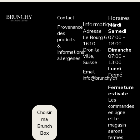
Contact
Horaires
Informations
Mardi –
Provenance
Adresse
Samedi
des
Le Bourg 6
07:00 –
produits
1610
18:00
&
Oron-la-
Dimanche
Informations
Ville,
07:00 –
allergènes
Suisse
13:00
Lundi
Email
Fermé
info@brunchy.ch
Fermeture
estivale :
Les
commandes
Choisir
en ligne
et le
ma
magasin
Brunch
seront
Box
fermés